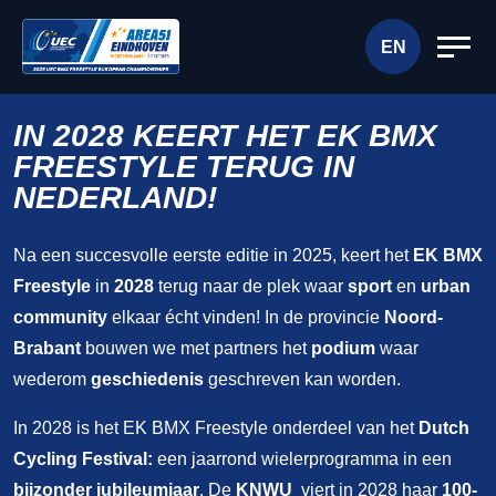
EN
IN 2028 KEERT HET EK BMX
FREESTYLE TERUG IN
NEDERLAND!
Na een succesvolle eerste editie in 2025, keert het
EK BMX
Freestyle
in
2028
terug naar de plek waar
sport
en
urban
community
elkaar écht vinden! In de provincie
Noord-
Brabant
bouwen we met partners het
podium
waar
wederom
geschiedenis
geschreven kan worden.
In 2028 is het EK BMX Freestyle onderdeel van het
Dutch
Cycling Festival:
een jaarrond wielerprogramma in een
bijzonder jubileumjaar
. De
KNWU
viert in 2028 haar
100-